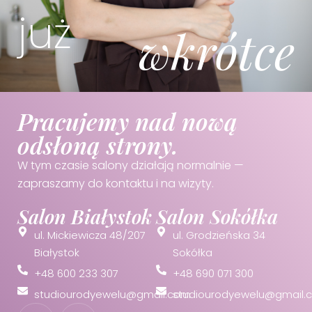
już
wkrótce
Pracujemy nad nową
odsłoną strony.
W tym czasie salony działają normalnie —
zapraszamy do kontaktu i na wizyty.
Salon Białystok
Salon Sokółka
ul. Mickiewicza 48/207
ul. Grodzieńska 34
Białystok
Sokółka
+48 600 233 307
+48 690 071 300
studiourodyewelu@gmail.com
studiourodyewelu@gmail.