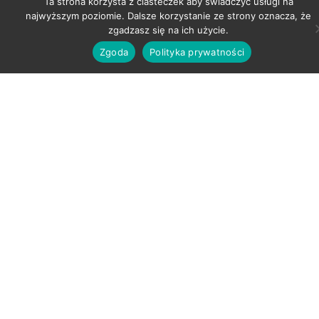
Ta strona korzysta z ciasteczek aby świadczyć usługi na
najwyższym poziomie. Dalsze korzystanie ze strony oznacza, że
zgadzasz się na ich użycie.
Zgoda
Polityka prywatności
SALON BIAŁYSTOK
ul. Mickiewicza 48 lok. 207
Białystok
Telefon: +48 600-233-307
Email: studiourodyewelu@gmail.com
SALON SOKÓŁKA
ul. Grodzieńska 34
Sokółka
Telefon: +48 690-071-300
Email: studiourodyewelu@gmail.com
OFERTA