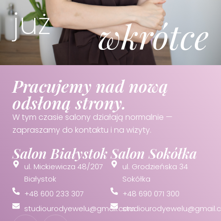
już
wkrótce
Pracujemy nad nową
odsłoną strony.
W tym czasie salony działają normalnie —
zapraszamy do kontaktu i na wizyty.
Salon Białystok
Salon Sokółka
ul. Mickiewicza 48/207
ul. Grodzieńska 34
Białystok
Sokółka
+48 600 233 307
+48 690 071 300
studiourodyewelu@gmail.com
studiourodyewelu@gmail.