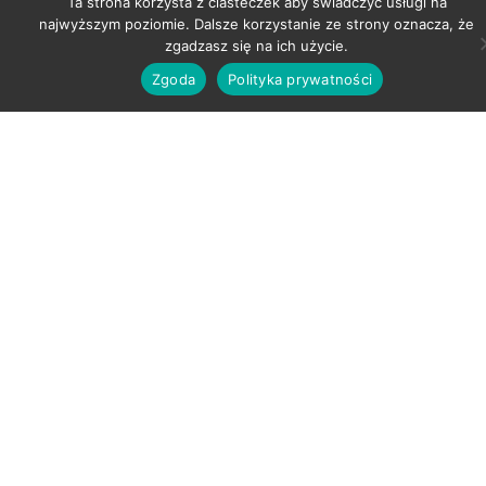
Ta strona korzysta z ciasteczek aby świadczyć usługi na
najwyższym poziomie. Dalsze korzystanie ze strony oznacza, że
zgadzasz się na ich użycie.
Zgoda
Polityka prywatności
SALON BIAŁYSTOK
ul. Mickiewicza 48 lok. 207
Białystok
Telefon: +48 600-233-307
Email: studiourodyewelu@gmail.com
SALON SOKÓŁKA
ul. Grodzieńska 34
Sokółka
Telefon: +48 690-071-300
Email: studiourodyewelu@gmail.com
OFERTA